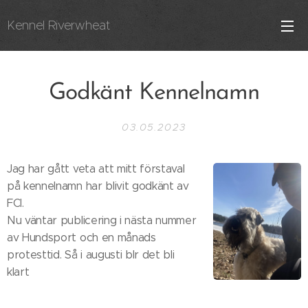
Kennel Riverwheat
Godkänt Kennelnamn
03.05.2023
Jag har gått veta att mitt förstaval
på kennelnamn har blivit godkänt av
FCI.
Nu väntar publicering i nästa nummer
av Hundsport och en månads
protesttid. Så i augusti blr det bli
klart 👌