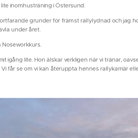
 lite inomhusträning i Östersund.
 fortfarande grunder för främst rallylydnad och jag h
ävla under året.
en Noseworkkurs.
 igång lite. Hon älskar verkligen när vi tränar, oavse
se! Vi får se om vi kan återuppta hennes rallykarriär el