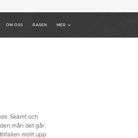
OM OSS
RASEN
MER
ide.
Skämt och
 i den mån det går.
tillfällen mött upp