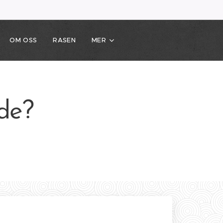
OM OSS
RASEN
MER
ade?