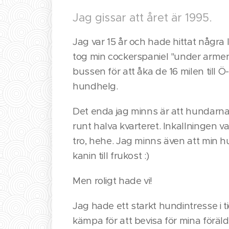
Jag gissar att året är 1995.
Jag var 15 år och hade hittat några
tog min cockerspaniel "under armen
bussen för att åka de 16 milen till Ö-
hundhelg.
Det enda jag minns är att hundarn
runt halva kvarteret. Inkallningen va
tro, hehe. Jag minns även att min h
kanin till frukost :)
Men roligt hade vi!
Jag hade ett starkt hundintresse i t
kämpa för att bevisa för mina föräld