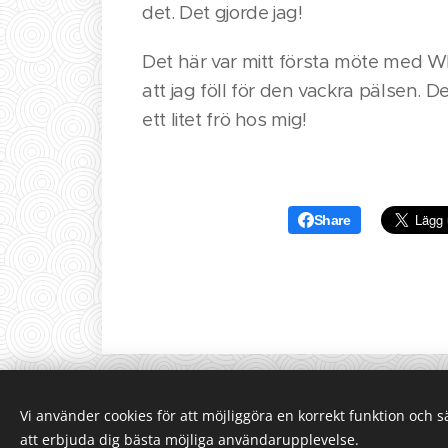
det. Det gjorde jag!
Det här var mitt första möte med 
att jag föll för den vackra pälsen
ett litet frö hos mig!
Share
Vi använder cookies för att möjliggöra en korrekt funktion och 
att erbjuda dig bästa möjliga användarupplevelse.