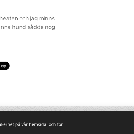
Wheaten och jag minns
. Denna hund sådde nog
säkerhet på vår hemsida, och för
Uppdaterad av Lina Runesson 2026-08-04
Cookies