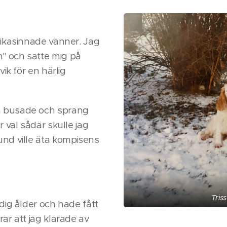
 likasinnade vänner. Jag
" och satte mig på
vik för en härlig
a busade och sprang
r väl sådär skulle jag
und ville äta kompisens
Tris
idig ålder och hade fått
rar att jag klarade av