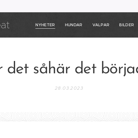
eat
NYHETER
HUNDAR
VALPAR
BILDER
 det såhär det börj
28.03.2023