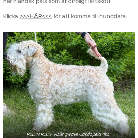
har irländsk päls som är otroligt lättskött.
Klicka
>>>HÄR<<<
för att komma till hunddata.
RLD N RLD F Rollingwave Cassiopeia "Isa"